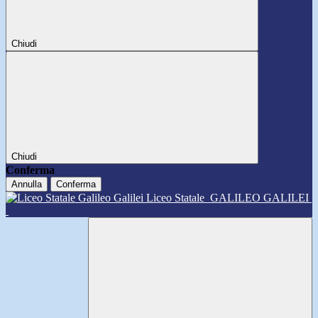
Chiudi
Chiudi
Conferma
Annulla
Conferma
Liceo Statale
GALILEO GALILEI