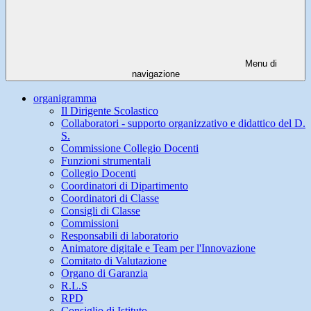
Menu di
navigazione
organigramma
Il Dirigente Scolastico
Collaboratori - supporto organizzativo e didattico del D.
S.
Commissione Collegio Docenti
Funzioni strumentali
Collegio Docenti
Coordinatori di Dipartimento
Coordinatori di Classe
Consigli di Classe
Commissioni
Responsabili di laboratorio
Animatore digitale e Team per l'Innovazione
Comitato di Valutazione
Organo di Garanzia
R.L.S
RPD
Consiglio di Istituto