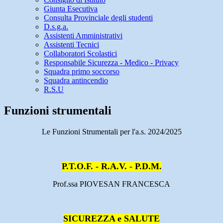
Giunta Esecutiva
Consulta Provinciale degli studenti
D.s.g.a.
Assistenti Amministrativi
Assistenti Tecnici
Collaboratori Scolastici
Responsabile Sicurezza - Medico - Privacy
Squadra primo soccorso
Squadra antincendio
R.S.U
Funzioni strumentali
Le Funzioni Strumentali per l'a.s. 2024/2025
P.T.O.F. - R.A.V. - P.D.M.
Prof.ssa PIOVESAN FRANCESCA
SICUREZZA e SALUTE