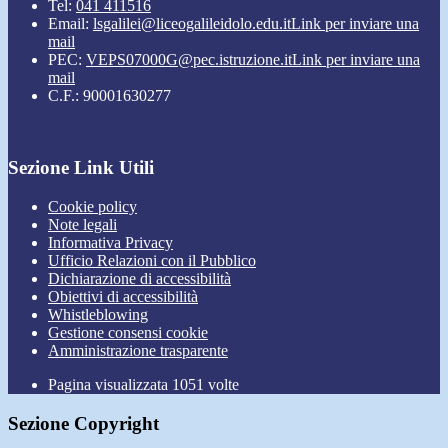
Tel:
041 411516
Email:
lsgalilei@liceogalileidolo.edu.it
Link per inviare una
mail
PEC:
VEPS07000G@pec.istruzione.it
Link per inviare una
mail
C.F.: 90001630277
Sezione Link Utili
Cookie policy
Note legali
Informativa Privacy
Ufficio Relazioni con il Pubblico
Dichiarazione di accessibilità
Obiettivi di accessibilità
Whistleblowing
Gestione consensi cookie
Amministrazione trasparente
Pagina visualizzata
1051
volte
Sezione Copyright