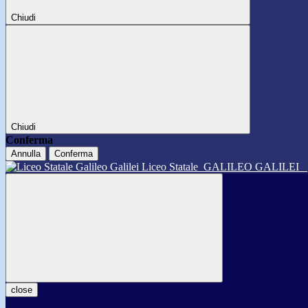
Chiudi
Chiudi
Conferma
Annulla
Conferma
Liceo Statale
GALILEO GALILEI
close