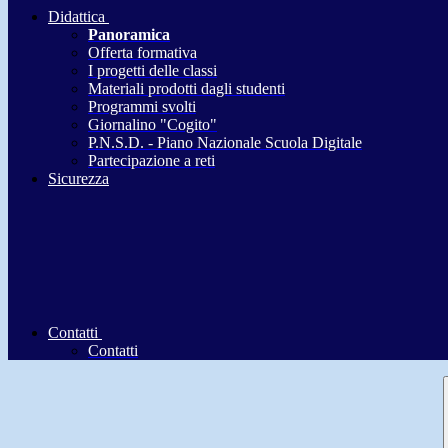
Didattica
Panoramica
Offerta formativa
I progetti delle classi
Materiali prodotti dagli studenti
Programmi svolti
Giornalino "Cogito"
P.N.S.D. - Piano Nazionale Scuola Digitale
Partecipazione a reti
Sicurezza
Contatti
Contatti