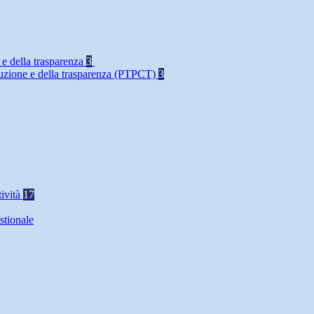
 e della trasparenza
3
rruzione e della trasparenza (PTPCT)
3
tività
17
stionale