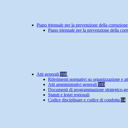
Piano triennale per la prevenzione della corruzione
Piano triennale per la prevenzione della co
Atti generali
168
Riferimenti normativi su organizzazione e at
Atti amministrativi generali
100
Documenti di programmazione strategico-ge
Statuti e leggi regionali
Codice disciplinare e codice di condotta
14