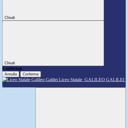
Chiudi
Chiudi
Conferma
Annulla
Conferma
Liceo Statale
GALILEO GALILEI