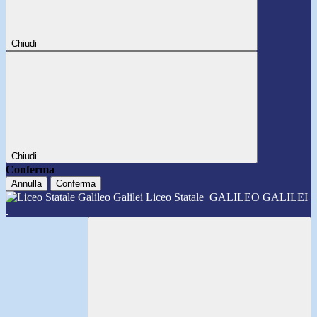
Chiudi
Chiudi
Conferma
Annulla
Conferma
Liceo Statale
GALILEO GALILEI