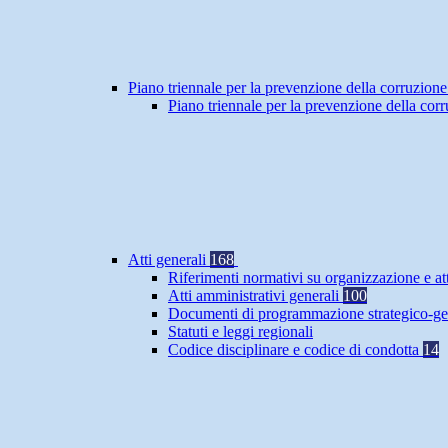
Piano triennale per la prevenzione della corruzione
Piano triennale per la prevenzione della co
Atti generali
168
Riferimenti normativi su organizzazione e at
Atti amministrativi generali
100
Documenti di programmazione strategico-ge
Statuti e leggi regionali
Codice disciplinare e codice di condotta
14