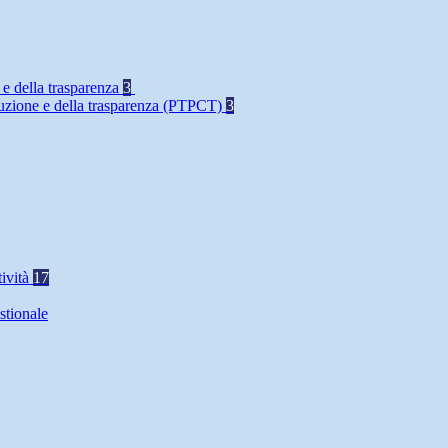
 e della trasparenza
3
rruzione e della trasparenza (PTPCT)
3
tività
17
stionale