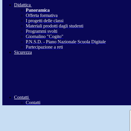
Didattica
Panoramica
Offerta formativa
I progetti delle classi
Materiali prodotti dagli studenti
Programmi svolti
Giornalino "Cogito"
P.N.S.D. - Piano Nazionale Scuola Digitale
Partecipazione a reti
Sicurezza
Contatti
Contatti