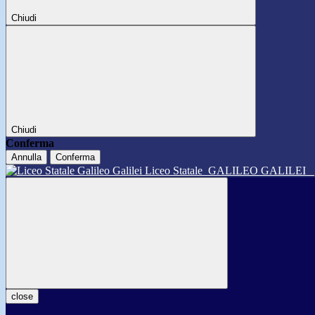
Chiudi
Chiudi
Conferma
Annulla
Conferma
Liceo Statale
GALILEO GALILEI
close