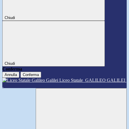
Chiudi
Chiudi
Conferma
Annulla
Conferma
Liceo Statale
GALILEO GALILEI