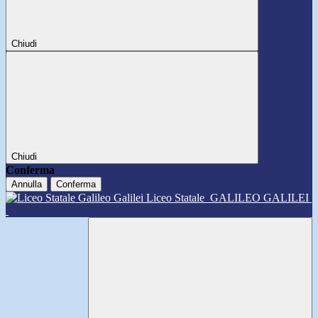
Chiudi
Chiudi
Conferma
Annulla
Conferma
Liceo Statale
GALILEO GALILEI