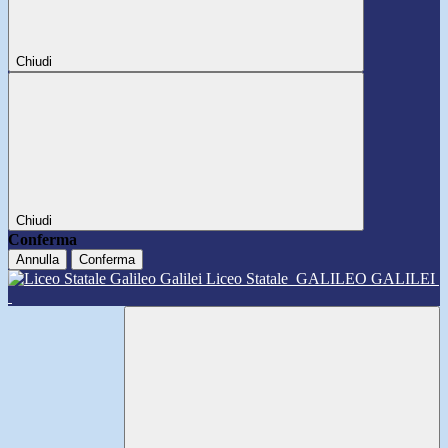
Chiudi
Chiudi
Conferma
Annulla
Conferma
Liceo Statale
GALILEO GALILEI