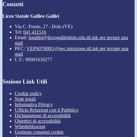
Contatti
Liceo Statale Galileo Galilei
Via C. Frasio, 27 - Dolo (VE)
Tel:
041 411516
Email:
lsgalilei@liceogalileidolo.edu.it
Link per inviare una
mail
PEC:
VEPS07000G@pec.istruzione.it
Link per inviare una
mail
C.F.: 90001630277
Sezione Link Utili
Cookie policy
Note legali
Informativa Privacy
Ufficio Relazioni con il Pubblico
Dichiarazione di accessibilità
Obiettivi di accessibilità
Whistleblowing
Gestione consensi cookie