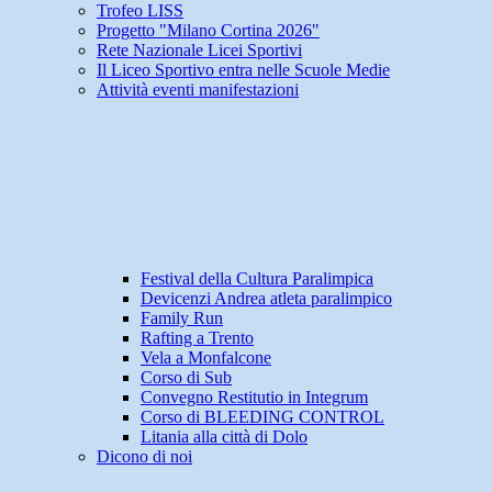
Trofeo LISS
Progetto "Milano Cortina 2026"
Rete Nazionale Licei Sportivi
Il Liceo Sportivo entra nelle Scuole Medie
Attività eventi manifestazioni
Festival della Cultura Paralimpica
Devicenzi Andrea atleta paralimpico
Family Run
Rafting a Trento
Vela a Monfalcone
Corso di Sub
Convegno Restitutio in Integrum
Corso di BLEEDING CONTROL
Litania alla città di Dolo
Dicono di noi