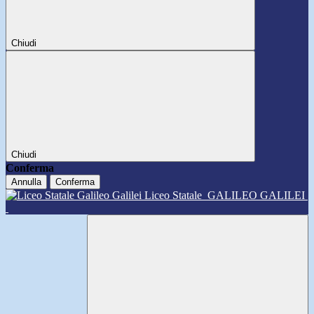
Chiudi
Chiudi
Conferma
Annulla
Conferma
Liceo Statale
GALILEO GALILEI