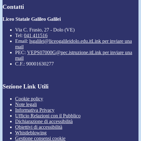
Contatti
Liceo Statale Galileo Galilei
Via C. Frasio, 27 - Dolo (VE)
Tel:
041 411516
Email:
lsgalilei@liceogalileidolo.edu.it
Link per inviare una
mail
PEC:
VEPS07000G@pec.istruzione.it
Link per inviare una
mail
C.F.: 90001630277
Sezione Link Utili
Cookie policy
Note legali
Informativa Privacy
Ufficio Relazioni con il Pubblico
Dichiarazione di accessibilità
Obiettivi di accessibilità
Whistleblowing
Gestione consensi cookie