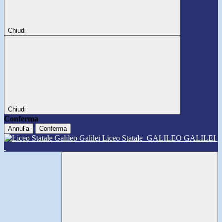
Chiudi
Chiudi
Conferma
Annulla
Conferma
Liceo Statale
GALILEO GALILEI