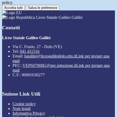
policy.
Accetta tutti
Salva le preferenze
Liceo Statale Galileo Galilei
Contatti
Liceo Statale Galileo Galilei
Via C. Frasio, 27 - Dolo (VE)
Tel:
041 411516
Email:
lsgalilei@liceogalileidolo.edu.it
Link per inviare una
mail
PEC:
VEPS07000G@pec.istruzione.it
Link per inviare una
mail
C.F.: 90001630277
Sezione Link Utili
Cookie policy
Note legali
Informativa Privacy