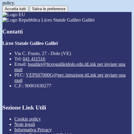
policy.
Accetta tutti
Salva le preferenze
Liceo Statale Galileo Galilei
Contatti
Liceo Statale Galileo Galilei
Via C. Frasio, 27 - Dolo (VE)
Tel:
041 411516
Email:
lsgalilei@liceogalileidolo.edu.it
Link per inviare una
mail
PEC:
VEPS07000G@pec.istruzione.it
Link per inviare una
mail
C.F.: 90001630277
Sezione Link Utili
Cookie policy
Note legali
Informativa Privacy