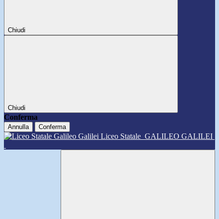
Chiudi
Chiudi
Conferma
Annulla
Conferma
Liceo Statale
GALILEO GALILEI