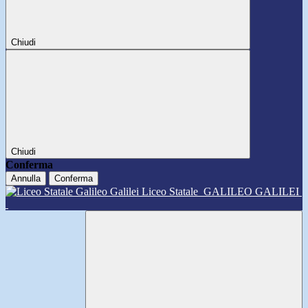
Chiudi
Chiudi
Conferma
Annulla
Conferma
Liceo Statale
GALILEO GALILEI