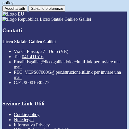
policy.
Accetta tutti
Salva le preferenze
Liceo Statale Galileo Galilei
Contatti
Liceo Statale Galileo Galilei
Via C. Frasio, 27 - Dolo (VE)
Tel:
041 411516
Email:
lsgalilei@liceogalileidolo.edu.it
Link per inviare una
mail
PEC:
VEPS07000G@pec.istruzione.it
Link per inviare una
mail
C.F.: 90001630277
Sezione Link Utili
Cookie policy
Note legali
Informativa Privacy