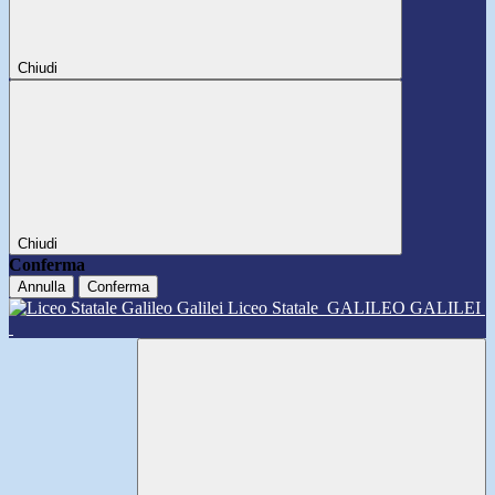
Chiudi
Chiudi
Conferma
Annulla
Conferma
Liceo Statale
GALILEO GALILEI