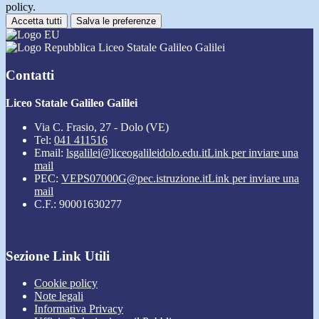
policy.
Accetta tutti
Salva le preferenze
Liceo Statale Galileo Galilei
Contatti
Liceo Statale Galileo Galilei
Via C. Frasio, 27 - Dolo (VE)
Tel:
041 411516
Email:
lsgalilei@liceogalileidolo.edu.it
Link per inviare una
mail
PEC:
VEPS07000G@pec.istruzione.it
Link per inviare una
mail
C.F.: 90001630277
Sezione Link Utili
Cookie policy
Note legali
Informativa Privacy