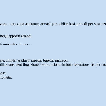
avoro, con cappa aspirante, armadi per acidi e basi, armadi per sostanze 
i negli appositi armadi.
di minerali e di rocce.
e, cilindri graduati, pipette, burette, matracci.
istillazione, centrifugazione, evaporazione, imbuto separatore, set per cro
base.
onometri.