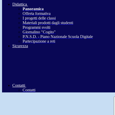
Didattica
Panoramica
Offerta formativa
I progetti delle classi
Materiali prodotti dagli studenti
Programmi svolti
Giornalino "Cogito"
P.N.S.D. - Piano Nazionale Scuola Digitale
Partecipazione a reti
Sicurezza
Contatti
Contatti