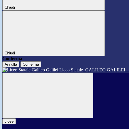
Chiudi
Chiudi
Conferma
Annulla
Conferma
Liceo Statale
GALILEO GALILEI
close