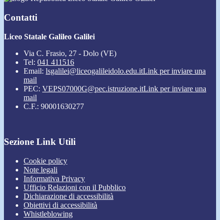
Contatti
Liceo Statale Galileo Galilei
Via C. Frasio, 27 - Dolo (VE)
Tel:
041 411516
Email:
lsgalilei@liceogalileidolo.edu.it
Link per inviare una
mail
PEC:
VEPS07000G@pec.istruzione.it
Link per inviare una
mail
C.F.: 90001630277
Sezione Link Utili
Cookie policy
Note legali
Informativa Privacy
Ufficio Relazioni con il Pubblico
Dichiarazione di accessibilità
Obiettivi di accessibilità
Whistleblowing