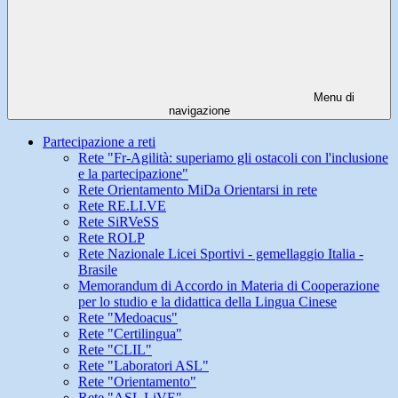
Menu di
navigazione
Partecipazione a reti
Rete "Fr-Agilità: superiamo gli ostacoli con l'inclusione
e la partecipazione"
Rete Orientamento MiDa Orientarsi in rete
Rete RE.LI.VE
Rete SiRVeSS
Rete ROLP
Rete Nazionale Licei Sportivi - gemellaggio Italia -
Brasile
Memorandum di Accordo in Materia di Cooperazione
per lo studio e la didattica della Lingua Cinese
Rete "Medoacus"
Rete "Certilingua"
Rete "CLIL"
Rete "Laboratori ASL"
Rete "Orientamento"
Rete "ASL LiVE"