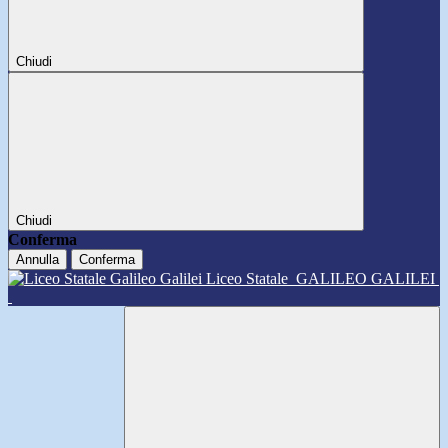
Chiudi
Chiudi
Conferma
Annulla
Conferma
Liceo Statale
GALILEO GALILEI