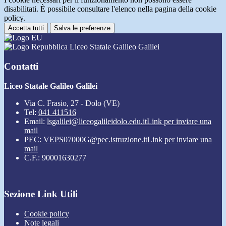
disabilitati. È possibile consultare l'elenco nella pagina della cookie
policy.
Accetta tutti
Salva le preferenze
Liceo Statale Galileo Galilei
Contatti
Liceo Statale Galileo Galilei
Via C. Frasio, 27 - Dolo (VE)
Tel:
041 411516
Email:
lsgalilei@liceogalileidolo.edu.it
Link per inviare una
mail
PEC:
VEPS07000G@pec.istruzione.it
Link per inviare una
mail
C.F.: 90001630277
Sezione Link Utili
Cookie policy
Note legali