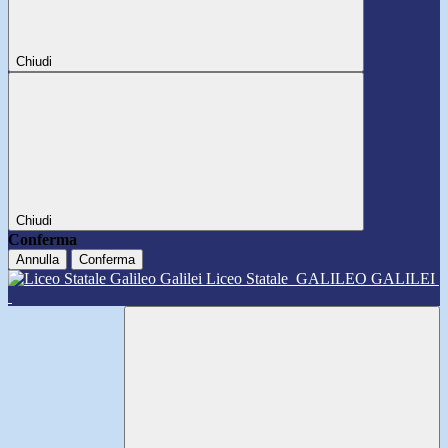
Chiudi
Chiudi
Conferma
Annulla
Conferma
Liceo Statale
GALILEO GALILEI