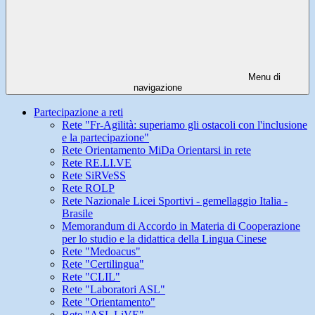
Menu di
navigazione
Partecipazione a reti
Rete "Fr-Agilità: superiamo gli ostacoli con l'inclusione
e la partecipazione"
Rete Orientamento MiDa Orientarsi in rete
Rete RE.LI.VE
Rete SiRVeSS
Rete ROLP
Rete Nazionale Licei Sportivi - gemellaggio Italia -
Brasile
Memorandum di Accordo in Materia di Cooperazione
per lo studio e la didattica della Lingua Cinese
Rete "Medoacus"
Rete "Certilingua"
Rete "CLIL"
Rete "Laboratori ASL"
Rete "Orientamento"
Rete "ASL LiVE"