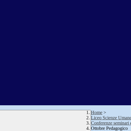
Home
>
Liceo Scienze Uman
Conferenze seminari 
Ottobre Pedagogico