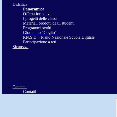
Didattica
Panoramica
Offerta formativa
I progetti delle classi
Materiali prodotti dagli studenti
Programmi svolti
Giornalino "Cogito"
P.N.S.D. - Piano Nazionale Scuola Digitale
Partecipazione a reti
Sicurezza
Contatti
Contatti