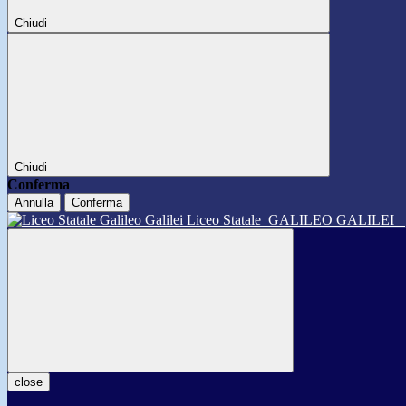
Chiudi
Chiudi
Conferma
Annulla
Conferma
Liceo Statale
GALILEO GALILEI
close