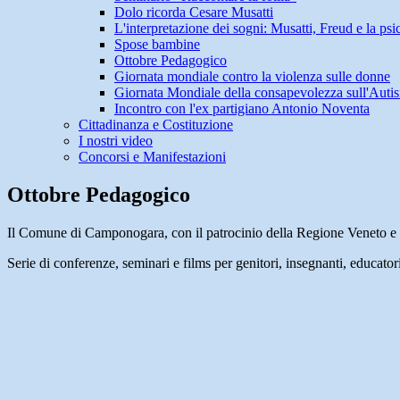
Dolo ricorda Cesare Musatti
L'interpretazione dei sogni: Musatti, Freud e la ps
Spose bambine
Ottobre Pedagogico
Giornata mondiale contro la violenza sulle donne
Giornata Mondiale della consapevolezza sull'Auti
Incontro con l'ex partigiano Antonio Noventa
Cittadinanza e Costituzione
I nostri video
Concorsi e Manifestazioni
Ottobre Pedagogico
Il Comune di Camponogara, con il patrocinio della Regione Venet
Serie di conferenze, seminari e films per genitori, insegnanti, educatori