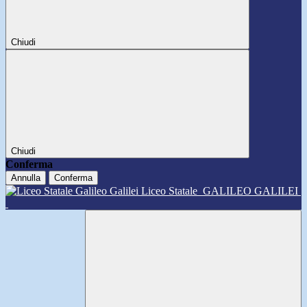
Chiudi
Chiudi
Conferma
Annulla
Conferma
Liceo Statale
GALILEO GALILEI