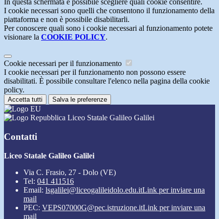
In questa schermata è possibile scegliere quali cookie consentire.
I cookie necessari sono quelli che consentono il funzionamento della
piattaforma e non è possibile disabilitarli.
Per conoscere quali sono i cookie necessari al funzionamento potete
visionare la
COOKIE POLICY
.
Cookie necessari per il funzionamento
I cookie necessari per il funzionamento non possono essere
disabilitati. È possibile consultare l'elenco nella pagina della cookie
policy.
Accetta tutti
Salva le preferenze
Liceo Statale Galileo Galilei
Contatti
Liceo Statale Galileo Galilei
Via C. Frasio, 27 - Dolo (VE)
Tel:
041 411516
Email:
lsgalilei@liceogalileidolo.edu.it
Link per inviare una
mail
PEC:
VEPS07000G@pec.istruzione.it
Link per inviare una
mail