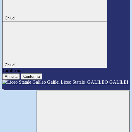
Chiudi
Chiudi
Conferma
Annulla
Conferma
Liceo Statale
GALILEO GALILEI