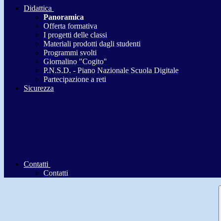
Didattica
Panoramica
Offerta formativa
I progetti delle classi
Materiali prodotti dagli studenti
Programmi svolti
Giornalino "Cogito"
P.N.S.D. - Piano Nazionale Scuola Digitale
Partecipazione a reti
Sicurezza
Contatti
Contatti