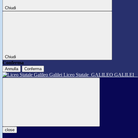
Chiudi
Chiudi
Conferma
Annulla
Conferma
Liceo Statale
GALILEO GALILEI
close