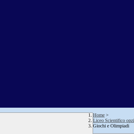
Home
>
Liceo Scientifico opz
Giochi e Olimpiadi