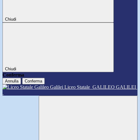
Chiudi
Chiudi
Conferma
Annulla
Conferma
Liceo Statale
GALILEO GALILEI