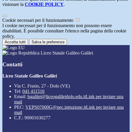
visionare la
COOKIE POLICY
.
Cookie necessari per il funzionamento
I cookie necessari per il funzionamento non possono essere
disabilitati. È possibile consultare l'elenco nella pagina della cookie
policy.
Accetta tutti
Salva le preferenze
Liceo Statale Galileo Galilei
Contatti
Liceo Statale Galileo Galilei
Via C. Frasio, 27 - Dolo (VE)
Tel:
041 411516
Email:
lsgalilei@liceogalileidolo.edu.it
Link per inviare una
mail
PEC:
VEPS07000G@pec.istruzione.it
Link per inviare una
mail
C.F.: 90001630277