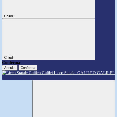
Chiudi
Chiudi
Conferma
Annulla
Conferma
Liceo Statale
GALILEO GALILEI