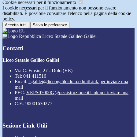
Cookie necessari per il funzionamento
I cookie necessari per il funzionamento non possono essere
disabilitati. È possibile consultare l'elenco nella pagina della cookie
policy.
Accetta tutti
Salva le preferenze
Liceo Statale Galileo Galilei
Contatti
Liceo Statale Galileo Galilei
Via C. Frasio, 27 - Dolo (VE)
Tel:
041 411516
Email:
lsgalilei@liceogalileidolo.edu.it
Link per inviare una
mail
PEC:
VEPS07000G@pec.istruzione.it
Link per inviare una
mail
C.F.: 90001630277
Sezione Link Utili