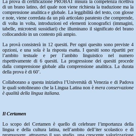
La prova di certificazione PROBAT misura la competenza ricettiva
di un brano latino, del quale non viene richiesta la traduzione ma la
comprensione analitica e globale. La leggibilità del testo, con glosse
e note, viene corredata da un più articolato paratesto che comprende,
di volta in volta, introduzioni ed elementi iconografici (immagini,
tabelle, microtesti sussidiari) che illuminano il significato del brano
collocandolo in un contesto più ampio.
La provà consisterà in 12 quesiti. Per ogni quesito sono previste 4
opzioni, e una sola è la risposta esatta. I quesiti sono ripartiti per
l’ambito testuale e per l’ambito linguistico nel numero
rispettivamente di 6 quesiti. La progressione dei quesiti procede
dalla comprensione globale alla comprensione analitica. La durata
della prova è di 60’.
Collaborano a questa iniziativa l’Università di Venezia e di Padova
le quali sottolineano che la Lingua Latina non è
mera conservazione
è qualità della lingua italiana.
Il Certamen
Lo scopo del Certamen è quello di celebrare l’importanza della
lingua e della cultura latina, nell’ambito dell’iter scolastico e di
promuovere, attraverso il suo studio, una crescente valorizzazione