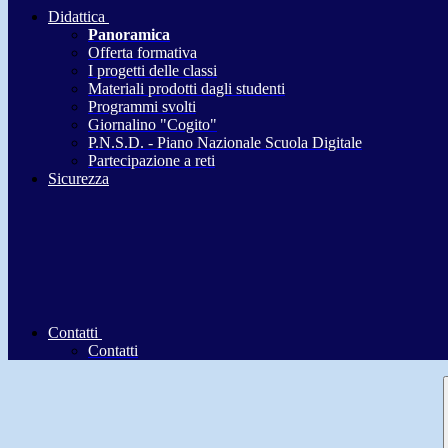
Didattica
Panoramica
Offerta formativa
I progetti delle classi
Materiali prodotti dagli studenti
Programmi svolti
Giornalino "Cogito"
P.N.S.D. - Piano Nazionale Scuola Digitale
Partecipazione a reti
Sicurezza
Contatti
Contatti