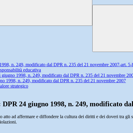
1998, n. 249, modificato dal DPR n. 235 del 21 novembre 2007-art. 5-b
esponsabilità educativa
 giugno 1998, n. 249, modificato dal DPR n. 235 del 21 novembre 2007
iugno 1998, n. 249, modificato dal DPR n. 235 del 21 novembre 2007
alore strategico
nti: DPR 24 giugno 1998, n. 249, modificato 
tto ad affermare e diffondere la cultura dei diritti e dei doveri tra gli 
iolazioni.