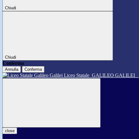
Chiudi
Chiudi
Conferma
Annulla
Conferma
Liceo Statale
GALILEO GALILEI
close