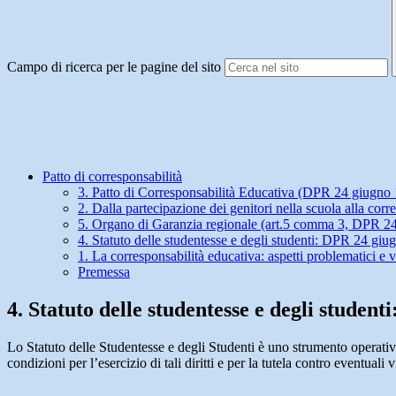
Campo di ricerca per le pagine del sito
Patto di corresponsabilità
3. Patto di Corresponsabilità Educativa (DPR 24 giugno 
2. Dalla partecipazione dei genitori nella scuola alla corr
5. Organo di Garanzia regionale (art.5 comma 3, DPR 24
4. Statuto delle studentesse e degli studenti: DPR 24 g
1. La corresponsabilità educativa: aspetti problematici e v
Premessa
4. Statuto delle studentesse e degli stude
Lo Statuto delle Studentesse e degli Studenti è uno strumento operativo a
condizioni per l’esercizio di tali diritti e per la tutela contro eventuali v