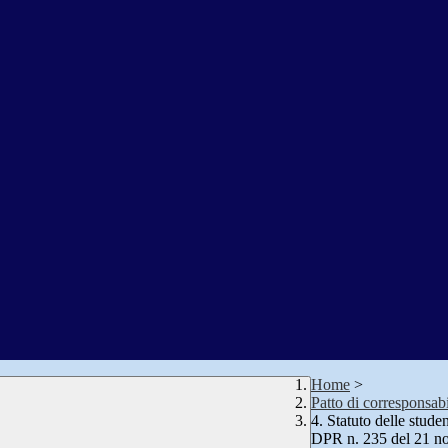
Home
>
Patto di corresponsabi
4. Statuto delle stud
DPR n. 235 del 21 n