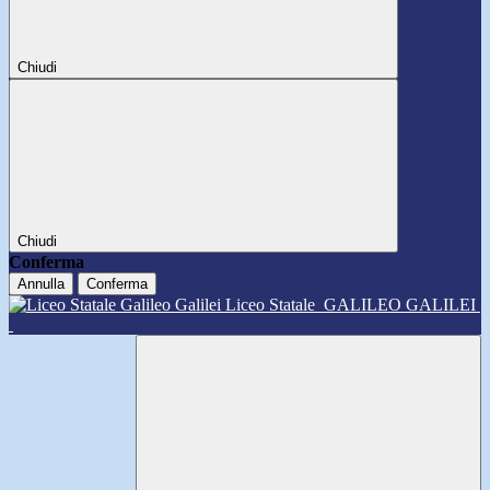
Chiudi
Chiudi
Conferma
Annulla
Conferma
Liceo Statale
GALILEO GALILEI