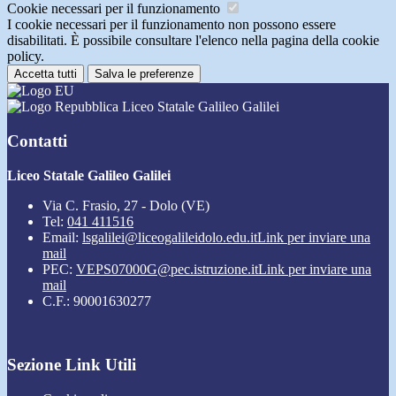
Cookie necessari per il funzionamento
I cookie necessari per il funzionamento non possono essere
disabilitati. È possibile consultare l'elenco nella pagina della cookie
policy.
Accetta tutti
Salva le preferenze
Liceo Statale Galileo Galilei
Contatti
Liceo Statale Galileo Galilei
Via C. Frasio, 27 - Dolo (VE)
Tel:
041 411516
Email:
lsgalilei@liceogalileidolo.edu.it
Link per inviare una
mail
PEC:
VEPS07000G@pec.istruzione.it
Link per inviare una
mail
C.F.: 90001630277
Sezione Link Utili