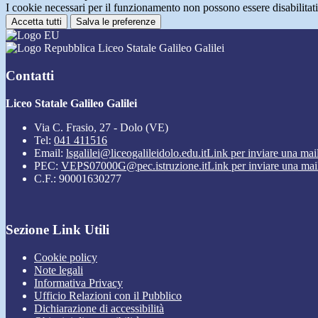
I cookie necessari per il funzionamento non possono essere disabilitati.
Accetta tutti
Salva le preferenze
Liceo Statale Galileo Galilei
Contatti
Liceo Statale Galileo Galilei
Via C. Frasio, 27 - Dolo (VE)
Tel:
041 411516
Email:
lsgalilei@liceogalileidolo.edu.it
Link per inviare una mai
PEC:
VEPS07000G@pec.istruzione.it
Link per inviare una mai
C.F.: 90001630277
Sezione Link Utili
Cookie policy
Note legali
Informativa Privacy
Ufficio Relazioni con il Pubblico
Dichiarazione di accessibilità