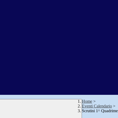
Home
>
Eventi Calendario
>
Scrutini 1^ Quadrime