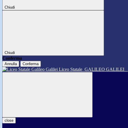
Chiudi
Chiudi
Conferma
Annulla
Conferma
Liceo Statale
GALILEO GALILEI
close