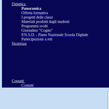
Didattica
Panoramica
Offerta formativa
I progetti delle classi
Materiali prodotti dagli studenti
Programmi svolti
Giornalino "Cogito"
P.N.S.D. - Piano Nazionale Scuola Digitale
Partecipazione a reti
Sicurezza
Contatti
Contatti