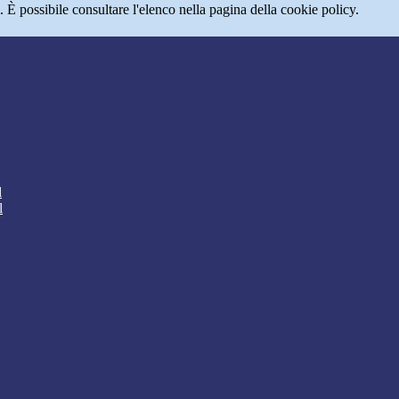
 È possibile consultare l'elenco nella pagina della cookie policy.
l
l