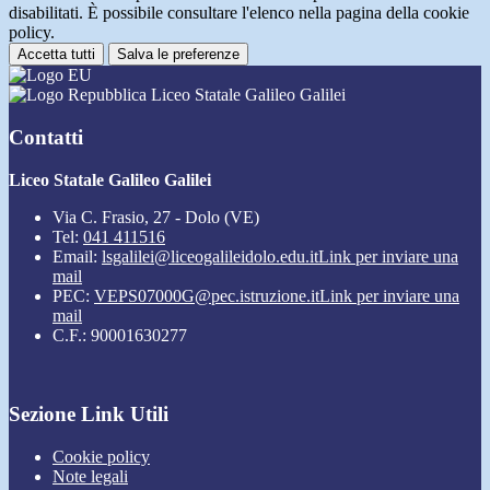
disabilitati. È possibile consultare l'elenco nella pagina della cookie
policy.
Accetta tutti
Salva le preferenze
Liceo Statale Galileo Galilei
Contatti
Liceo Statale Galileo Galilei
Via C. Frasio, 27 - Dolo (VE)
Tel:
041 411516
Email:
lsgalilei@liceogalileidolo.edu.it
Link per inviare una
mail
PEC:
VEPS07000G@pec.istruzione.it
Link per inviare una
mail
C.F.: 90001630277
Sezione Link Utili
Cookie policy
Note legali