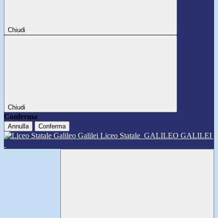
Chiudi
Chiudi
Conferma
Annulla
Conferma
Liceo Statale
GALILEO GALILEI