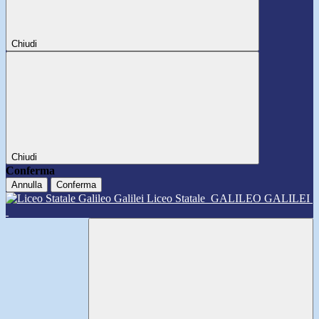
Chiudi
Chiudi
Conferma
Annulla
Conferma
Liceo Statale
GALILEO GALILEI