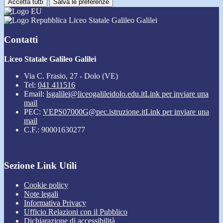
Accetta tutti
Salva le preferenze
Liceo Statale Galileo Galilei
Contatti
Liceo Statale Galileo Galilei
Via C. Frasio, 27 - Dolo (VE)
Tel:
041 411516
Email:
lsgalilei@liceogalileidolo.edu.it
Link per inviare una
mail
PEC:
VEPS07000G@pec.istruzione.it
Link per inviare una
mail
C.F.: 90001630277
Sezione Link Utili
Cookie policy
Note legali
Informativa Privacy
Ufficio Relazioni con il Pubblico
Dichiarazione di accessibilità