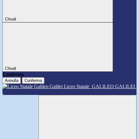
Chiudi
Chiudi
Conferma
Annulla
Conferma
Liceo Statale
GALILEO GALILEI