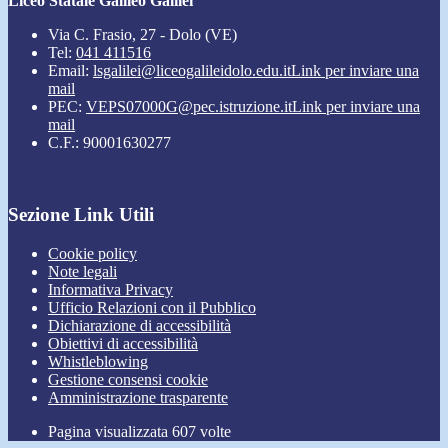
Liceo Statale Galileo Galilei
Via C. Frasio, 27 - Dolo (VE)
Tel:
041 411516
Email:
lsgalilei@liceogalileidolo.edu.it
Link per inviare una
mail
PEC:
VEPS07000G@pec.istruzione.it
Link per inviare una
mail
C.F.: 90001630277
Sezione Link Utili
Cookie policy
Note legali
Informativa Privacy
Ufficio Relazioni con il Pubblico
Dichiarazione di accessibilità
Obiettivi di accessibilità
Whistleblowing
Gestione consensi cookie
Amministrazione trasparente
Pagina visualizzata
607
volte