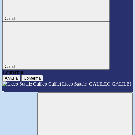
Chiudi
Chiudi
Conferma
Annulla
Conferma
Liceo Statale
GALILEO GALILEI