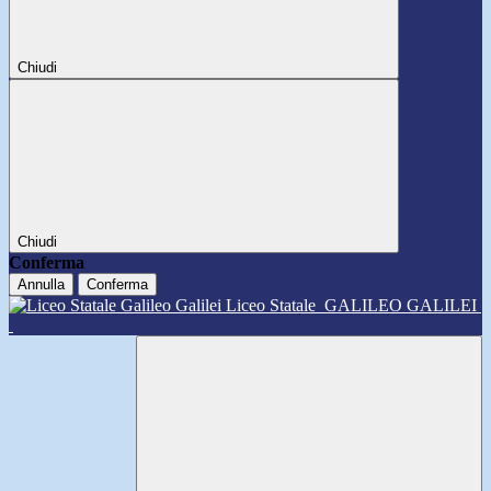
Chiudi
Chiudi
Conferma
Annulla
Conferma
Liceo Statale
GALILEO GALILEI