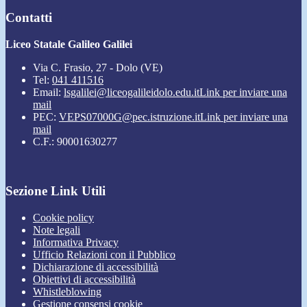
Contatti
Liceo Statale Galileo Galilei
Via C. Frasio, 27 - Dolo (VE)
Tel:
041 411516
Email:
lsgalilei@liceogalileidolo.edu.it
Link per inviare una
mail
PEC:
VEPS07000G@pec.istruzione.it
Link per inviare una
mail
C.F.: 90001630277
Sezione Link Utili
Cookie policy
Note legali
Informativa Privacy
Ufficio Relazioni con il Pubblico
Dichiarazione di accessibilità
Obiettivi di accessibilità
Whistleblowing
Gestione consensi cookie