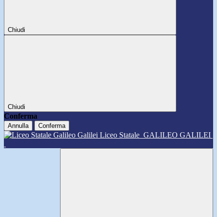
Chiudi
Chiudi
Conferma
Annulla
Conferma
Liceo Statale
GALILEO GALILEI