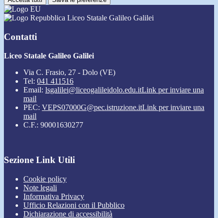
Liceo Statale Galileo Galilei
Contatti
Liceo Statale Galileo Galilei
Via C. Frasio, 27 - Dolo (VE)
Tel:
041 411516
Email:
lsgalilei@liceogalileidolo.edu.it
Link per inviare una
mail
PEC:
VEPS07000G@pec.istruzione.it
Link per inviare una
mail
C.F.: 90001630277
Sezione Link Utili
Cookie policy
Note legali
Informativa Privacy
Ufficio Relazioni con il Pubblico
Dichiarazione di accessibilità