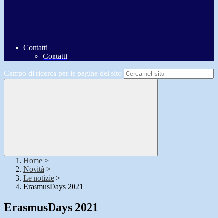
Contatti
Contatti
Campo di ricerca per le pagine del sito
Home
>
Novità
>
Le notizie
>
ErasmusDays 2021
ErasmusDays 2021