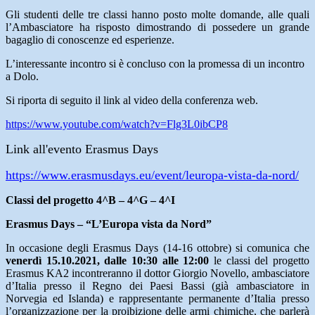
Gli studenti delle tre classi hanno posto molte domande, alle quali
l’Ambasciatore ha risposto dimostrando di possedere un grande
bagaglio di conoscenze ed esperienze.
L’interessante incontro si è concluso con la promessa di un incontro
a Dolo.
Si riporta di seguito il link al video della conferenza web.
https://www.youtube.com/watch?v=Flg3L0ibCP8
Link all'evento Erasmus Days
https://www.erasmusdays.eu/event/leuropa-vista-da-nord/
Classi del progetto 4^B – 4^G – 4^I
Erasmus Days – “L’Europa vista da Nord”
In occasione degli Erasmus Days (14-16 ottobre) si comunica che
venerdì 15.10.2021, dalle 10:30 alle 12:00
le classi del progetto
Erasmus KA2 incontreranno il dottor Giorgio Novello, ambasciatore
d’Italia presso il Regno dei Paesi Bassi (già ambasciatore in
Norvegia ed Islanda) e rappresentante permanente d’Italia presso
l’organizzazione per la proibizione delle armi chimiche, che parlerà