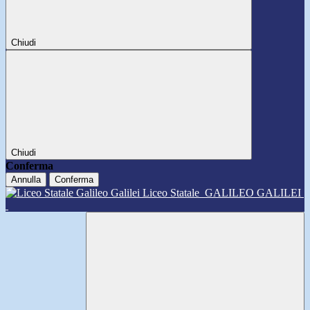
Chiudi
Chiudi
Conferma
Annulla
Conferma
Liceo Statale
GALILEO GALILEI