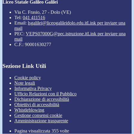
Liceo Statale Galileo Galilei
Via C. Frasio, 27 - Dolo (VE)
Tel:
041 411516
Email:
lsgalilei@liceogalileidolo.edu.it
Link per inviare una
mail
PEC:
VEPS07000G@pec.istruzione.it
Link per inviare una
mail
C.F.: 90001630277
Sezione Link Utili
Cookie policy
Note legali
Informativa Privacy
Ufficio Relazioni con il Pubblico
Dichiarazione di accessibilità
Obiettivi di accessibilità
Whistleblowing
Gestione consensi cookie
Amministrazione trasparente
Pagina visualizzata
355
volte