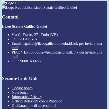
Liceo Statale Galileo Galilei
Contatti
Liceo Statale Galileo Galilei
Via C. Frasio, 27 - Dolo (VE)
Tel:
041 411516
Email:
lsgalilei@liceogalileidolo.edu.it
Link per inviare una
mail
PEC:
VEPS07000G@pec.istruzione.it
Link per inviare una
mail
C.F.: 90001630277
Sezione Link Utili
Cookie policy
Note legali
Informativa Privacy
Ufficio Relazioni con il Pubblico
Dichiarazione di accessibilità