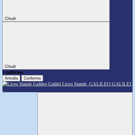
Chiudi
Chiudi
Conferma
Annulla
Conferma
Liceo Statale
GALILEO GALILEI