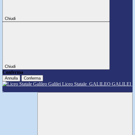
Chiudi
Chiudi
Conferma
Annulla
Conferma
Liceo Statale
GALILEO GALILEI