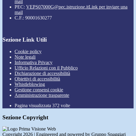
mail
PEC:
VEPS07000G@pec.istruzione.it
Link per inviare una
mail
C.F.: 90001630277
Sezione Link Utili
Cookie policy
Note legali
Informativa Privacy
Ufficio Relazioni con il Pubblico
Dichiarazione di accessibilità
Obiettivi di accessibilità
Whistleblowing
Gestione consensi cookie
Amministrazione trasparente
Pagina visualizzata
372
volte
Sezione Copyright
Copyright 2026 | Engineered and powered by Gruppo Spaggiari