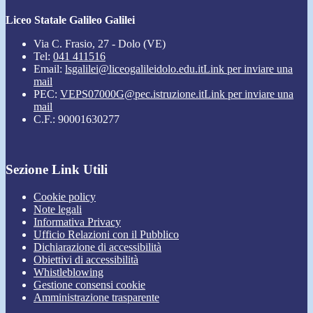
Liceo Statale Galileo Galilei
Via C. Frasio, 27 - Dolo (VE)
Tel:
041 411516
Email:
lsgalilei@liceogalileidolo.edu.it
Link per inviare una
mail
PEC:
VEPS07000G@pec.istruzione.it
Link per inviare una
mail
C.F.: 90001630277
Sezione Link Utili
Cookie policy
Note legali
Informativa Privacy
Ufficio Relazioni con il Pubblico
Dichiarazione di accessibilità
Obiettivi di accessibilità
Whistleblowing
Gestione consensi cookie
Amministrazione trasparente