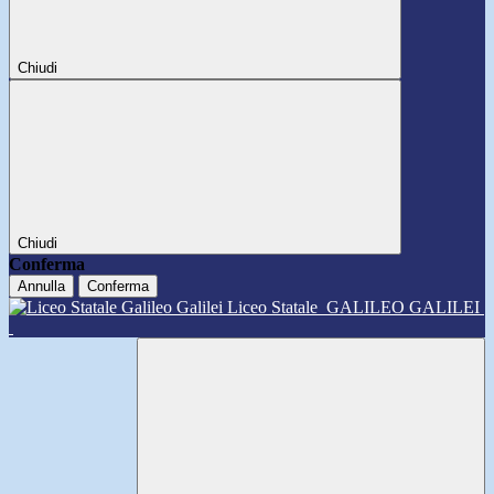
Chiudi
Chiudi
Conferma
Annulla
Conferma
Liceo Statale
GALILEO GALILEI