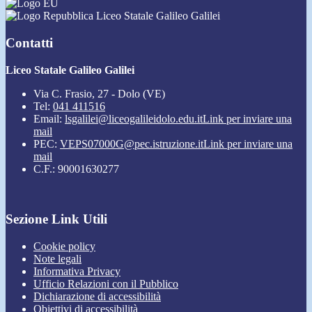
Liceo Statale Galileo Galilei
Contatti
Liceo Statale Galileo Galilei
Via C. Frasio, 27 - Dolo (VE)
Tel:
041 411516
Email:
lsgalilei@liceogalileidolo.edu.it
Link per inviare una
mail
PEC:
VEPS07000G@pec.istruzione.it
Link per inviare una
mail
C.F.: 90001630277
Sezione Link Utili
Cookie policy
Note legali
Informativa Privacy
Ufficio Relazioni con il Pubblico
Dichiarazione di accessibilità
Obiettivi di accessibilità