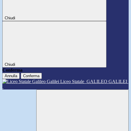
Chiudi
Chiudi
Conferma
Annulla
Conferma
Liceo Statale
GALILEO GALILEI