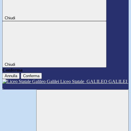
Chiudi
Chiudi
Conferma
Annulla
Conferma
Liceo Statale
GALILEO GALILEI