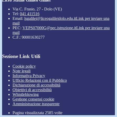
Liceo Statale Galileo Galilei
Via C. Frasio, 27 - Dolo (VE)
Tel:
041 411516
Email:
lsgalilei@liceogalileidolo.edu.it
Link per inviare una
mail
PEC:
VEPS07000G@pec.istruzione.it
Link per inviare una
mail
C.F.: 90001630277
Sezione Link Utili
Cookie policy
Note legali
Informativa Privacy
Ufficio Relazioni con il Pubblico
Dichiarazione di accessibilità
Obiettivi di accessibilità
Whistleblowing
Gestione consensi cookie
Amministrazione trasparente
Pagina visualizzata
2585
volte