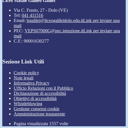
Liceo Statale Galileo Galilei
Via C. Frasio, 27 - Dolo (VE)
Tel:
041 411516
Email:
lsgalilei@liceogalileidolo.edu.it
Link per inviare una
mail
PEC:
VEPS07000G@pec.istruzione.it
Link per inviare una
mail
C.F.: 90001630277
Sezione Link Utili
Cookie policy
Note legali
Informativa Privacy
Ufficio Relazioni con il Pubblico
Dichiarazione di accessibilità
Obiettivi di accessibilità
Whistleblowing
Gestione consensi cookie
Amministrazione trasparente
Pagina visualizzata
1557
volte