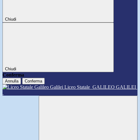
Chiudi
Chiudi
Conferma
Annulla
Conferma
Liceo Statale
GALILEO GALILEI