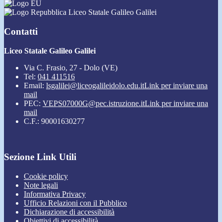
Liceo Statale Galileo Galilei
Contatti
Liceo Statale Galileo Galilei
Via C. Frasio, 27 - Dolo (VE)
Tel:
041 411516
Email:
lsgalilei@liceogalileidolo.edu.it
Link per inviare una
mail
PEC:
VEPS07000G@pec.istruzione.it
Link per inviare una
mail
C.F.: 90001630277
Sezione Link Utili
Cookie policy
Note legali
Informativa Privacy
Ufficio Relazioni con il Pubblico
Dichiarazione di accessibilità
Obiettivi di accessibilità