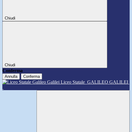
Chiudi
Chiudi
Conferma
Annulla
Conferma
Liceo Statale
GALILEO GALILEI