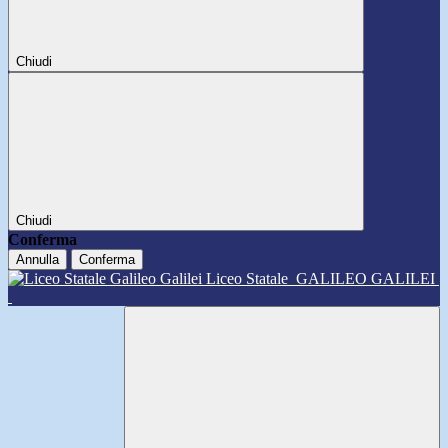
Chiudi
Chiudi
Conferma
Annulla
Conferma
Liceo Statale
GALILEO GALILEI