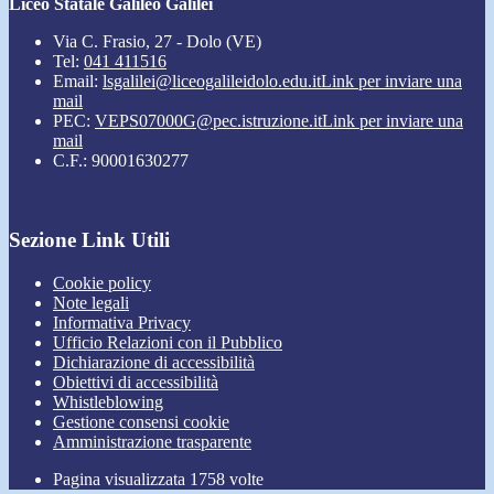
Liceo Statale Galileo Galilei
Via C. Frasio, 27 - Dolo (VE)
Tel:
041 411516
Email:
lsgalilei@liceogalileidolo.edu.it
Link per inviare una
mail
PEC:
VEPS07000G@pec.istruzione.it
Link per inviare una
mail
C.F.: 90001630277
Sezione Link Utili
Cookie policy
Note legali
Informativa Privacy
Ufficio Relazioni con il Pubblico
Dichiarazione di accessibilità
Obiettivi di accessibilità
Whistleblowing
Gestione consensi cookie
Amministrazione trasparente
Pagina visualizzata
1758
volte