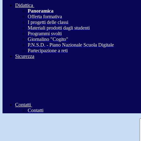
Didattica
Panoramica
Offerta formativa
I progetti delle classi
Materiali prodotti dagli studenti
Programmi svolti
Giornalino "Cogito"
P.N.S.D. - Piano Nazionale Scuola Digitale
Partecipazione a reti
Sicurezza
Contatti
Contatti