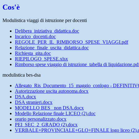
Cos'è
Modulistica viaggi di istruzione per docenti
Delibera_iniziativa_didattica.doc
Incarico_docenti.doc
REGOLE_PER_IL_RIMBORSO_SPESE_VIAGGI.pdf
Relazione_finale_uscita_didattica.doc
Richiesta_gita.doc
RIEPILOGO_SPESE.xlsx
Rimborso spese viaggio di istruzione_tabella di liquidazione.pd
modulistica bes-dsa
Allegato_Ris_Documento_15_maggio_conlogo - DEFINITIVO
Autorizzazione uscita autonoma.docx
DSA.docx
DSA stranieri.docx
MODELLO BES _non DSA.docx
Modello Relazione finale LICEO (2).doc
orario personalizzato.docx
PEI_SEC_2_GRADO (2).docx
VERBALE+PROVINCIALE+GLO+FINALE logo liceo (2).