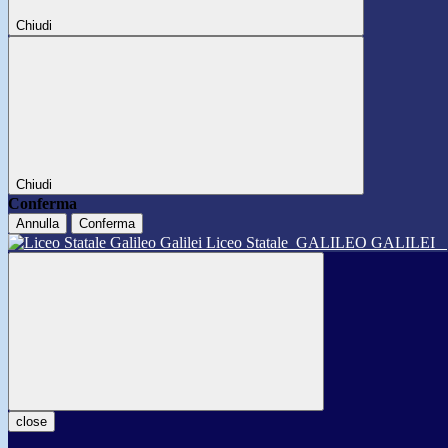
Chiudi
Chiudi
Conferma
Annulla
Conferma
Liceo Statale
GALILEO GALILEI
close