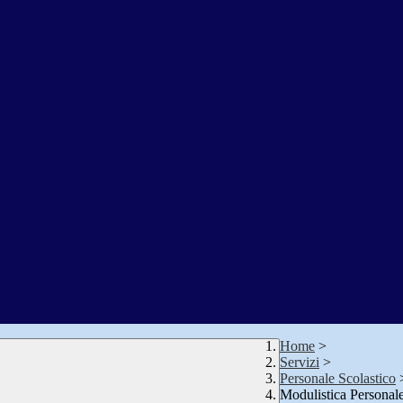
Home
>
Servizi
>
Personale Scolastico
Modulistica Personale