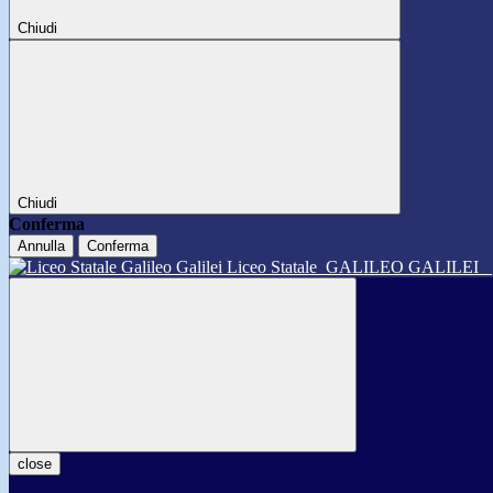
Chiudi
Chiudi
Conferma
Annulla
Conferma
Liceo Statale
GALILEO GALILEI
close