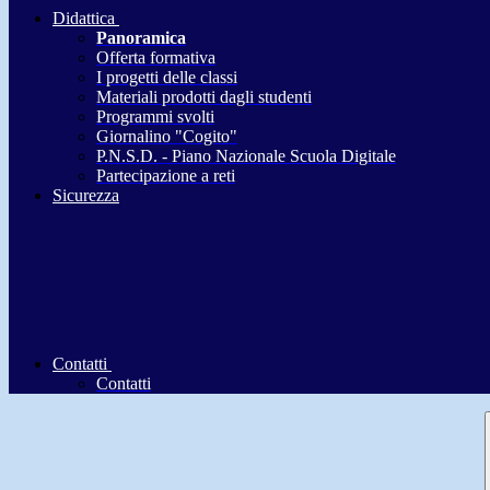
Didattica
Panoramica
Offerta formativa
I progetti delle classi
Materiali prodotti dagli studenti
Programmi svolti
Giornalino "Cogito"
P.N.S.D. - Piano Nazionale Scuola Digitale
Partecipazione a reti
Sicurezza
Contatti
Contatti