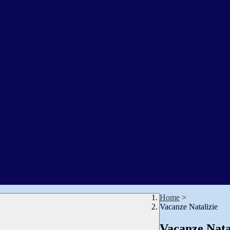
Home
>
Vacanze Natalizie
Vacanze Nata