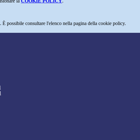
isionare la
COOKIE POLICY
.
 È possibile consultare l'elenco nella pagina della cookie policy.
l
l