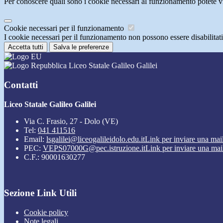
Per conoscere quali sono i cookie necessari al funzionamento potete v
Cookie necessari per il funzionamento
I cookie necessari per il funzionamento non possono essere disabilitati.
Accetta tutti
Salva le preferenze
Liceo Statale Galileo Galilei
Contatti
Liceo Statale Galileo Galilei
Via C. Frasio, 27 - Dolo (VE)
Tel:
041 411516
Email:
lsgalilei@liceogalileidolo.edu.it
Link per inviare una mai
PEC:
VEPS07000G@pec.istruzione.it
Link per inviare una mai
C.F.: 90001630277
Sezione Link Utili
Cookie policy
Note legali