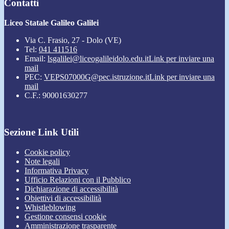
Contatti
Liceo Statale Galileo Galilei
Via C. Frasio, 27 - Dolo (VE)
Tel:
041 411516
Email:
lsgalilei@liceogalileidolo.edu.it
Link per inviare una
mail
PEC:
VEPS07000G@pec.istruzione.it
Link per inviare una
mail
C.F.: 90001630277
Sezione Link Utili
Cookie policy
Note legali
Informativa Privacy
Ufficio Relazioni con il Pubblico
Dichiarazione di accessibilità
Obiettivi di accessibilità
Whistleblowing
Gestione consensi cookie
Amministrazione trasparente