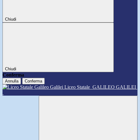
Chiudi
Chiudi
Conferma
Annulla
Conferma
Liceo Statale
GALILEO GALILEI