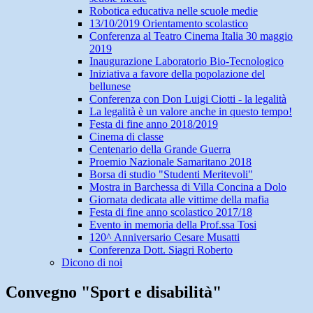
Robotica educativa nelle scuole medie
13/10/2019 Orientamento scolastico
Conferenza al Teatro Cinema Italia 30 maggio
2019
Inaugurazione Laboratorio Bio-Tecnologico
Iniziativa a favore della popolazione del
bellunese
Conferenza con Don Luigi Ciotti - la legalità
La legalità è un valore anche in questo tempo!
Festa di fine anno 2018/2019
Cinema di classe
Centenario della Grande Guerra
Proemio Nazionale Samaritano 2018
Borsa di studio "Studenti Meritevoli"
Mostra in Barchessa di Villa Concina a Dolo
Giornata dedicata alle vittime della mafia
Festa di fine anno scolastico 2017/18
Evento in memoria della Prof.ssa Tosi
120^ Anniversario Cesare Musatti
Conferenza Dott. Siagri Roberto
Dicono di noi
Convegno "Sport e disabilità"