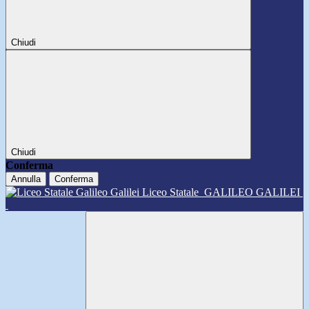
Chiudi
Chiudi
Conferma
Annulla
Conferma
Liceo Statale
GALILEO GALILEI