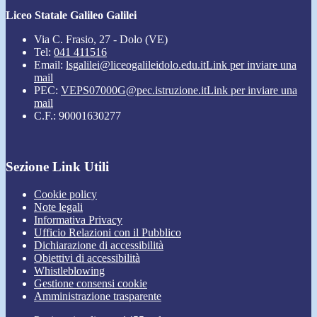
Liceo Statale Galileo Galilei
Via C. Frasio, 27 - Dolo (VE)
Tel:
041 411516
Email:
lsgalilei@liceogalileidolo.edu.it
Link per inviare una
mail
PEC:
VEPS07000G@pec.istruzione.it
Link per inviare una
mail
C.F.: 90001630277
Sezione Link Utili
Cookie policy
Note legali
Informativa Privacy
Ufficio Relazioni con il Pubblico
Dichiarazione di accessibilità
Obiettivi di accessibilità
Whistleblowing
Gestione consensi cookie
Amministrazione trasparente