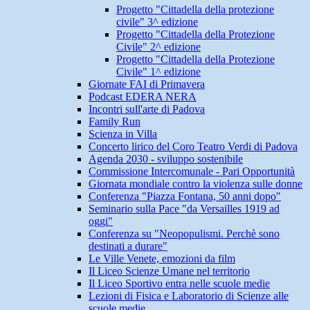
Progetto "Cittadella della protezione
civile" 3^ edizione
Progetto "Cittadella della Protezione
Civile" 2^ edizione
Progetto "Cittadella della Protezione
Civile" 1^ edizione
Giornate FAI di Primavera
Podcast EDERA NERA
Incontri sull'arte di Padova
Family Run
Scienza in Villa
Concerto lirico del Coro Teatro Verdi di Padova
Agenda 2030 - sviluppo sostenibile
Commissione Intercomunale - Pari Opportunità
Giornata mondiale contro la violenza sulle donne
Conferenza "Piazza Fontana, 50 anni dopo"
Seminario sulla Pace "da Versailles 1919 ad
oggi"
Conferenza su "Neopopulismi. Perchè sono
destinati a durare"
Le Ville Venete, emozioni da film
Il Liceo Scienze Umane nel territorio
Il Liceo Sportivo entra nelle scuole medie
Lezioni di Fisica e Laboratorio di Scienze alle
scuole medie