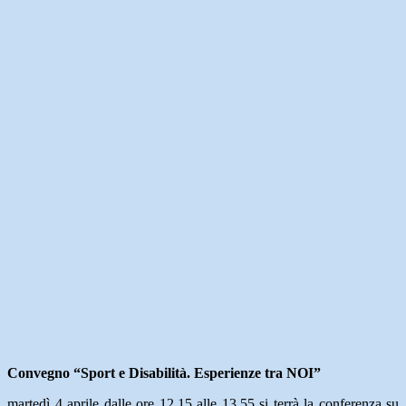
Convegno “Sport e Disabilità. Esperienze tra NOI”
martedì 4 aprile dalle ore 12.15 alle 13.55 si terrà la conferenza su