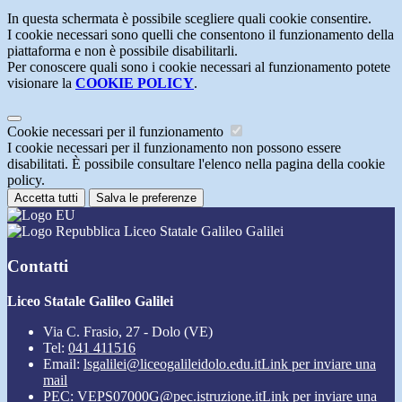
In questa schermata è possibile scegliere quali cookie consentire.
I cookie necessari sono quelli che consentono il funzionamento della
piattaforma e non è possibile disabilitarli.
Per conoscere quali sono i cookie necessari al funzionamento potete
visionare la
COOKIE POLICY
.
Cookie necessari per il funzionamento
I cookie necessari per il funzionamento non possono essere
disabilitati. È possibile consultare l'elenco nella pagina della cookie
policy.
Accetta tutti
Salva le preferenze
Liceo Statale Galileo Galilei
Contatti
Liceo Statale Galileo Galilei
Via C. Frasio, 27 - Dolo (VE)
Tel:
041 411516
Email:
lsgalilei@liceogalileidolo.edu.it
Link per inviare una
mail
PEC:
VEPS07000G@pec.istruzione.it
Link per inviare una