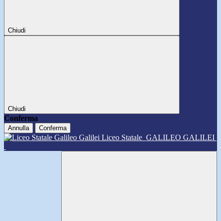
Chiudi
Chiudi
Conferma
Annulla
Conferma
Liceo Statale
GALILEO GALILEI