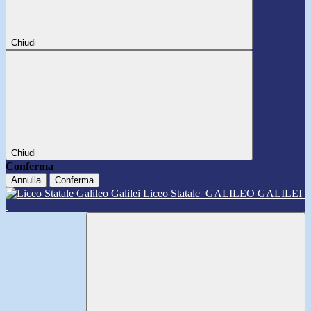
Chiudi
Chiudi
Conferma
Annulla
Conferma
Liceo Statale
GALILEO GALILEI