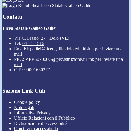
Liceo Statale Galileo Galilei
Contatti
Liceo Statale Galileo Galilei
Via C. Frasio, 27 - Dolo (VE)
Tel:
041 411516
Email:
lsgalilei@liceogalileidolo.edu.it
Link per inviare una
mail
PEC:
VEPS07000G@pec.istruzione.it
Link per inviare una
mail
C.F.: 90001630277
Sezione Link Utili
Cookie policy
Note legali
Informativa Privacy
Ufficio Relazioni con il Pubblico
Dichiarazione di accessibilità
Obiettivi di accessibilità