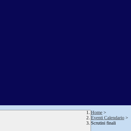
Home
>
Eventi Calendario
>
Scrutini finali