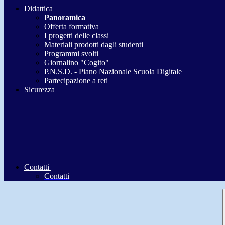
Didattica
Panoramica
Offerta formativa
I progetti delle classi
Materiali prodotti dagli studenti
Programmi svolti
Giornalino "Cogito"
P.N.S.D. - Piano Nazionale Scuola Digitale
Partecipazione a reti
Sicurezza
Contatti
Contatti