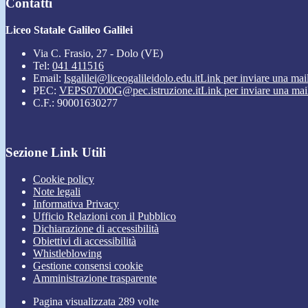
Contatti
Liceo Statale Galileo Galilei
Via C. Frasio, 27 - Dolo (VE)
Tel:
041 411516
Email:
lsgalilei@liceogalileidolo.edu.it
Link per inviare una mai
PEC:
VEPS07000G@pec.istruzione.it
Link per inviare una mai
C.F.: 90001630277
Sezione Link Utili
Cookie policy
Note legali
Informativa Privacy
Ufficio Relazioni con il Pubblico
Dichiarazione di accessibilità
Obiettivi di accessibilità
Whistleblowing
Gestione consensi cookie
Amministrazione trasparente
Pagina visualizzata
289
volte