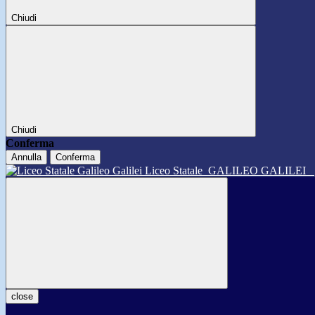
Chiudi
Chiudi
Conferma
Annulla
Conferma
Liceo Statale
GALILEO GALILEI
close