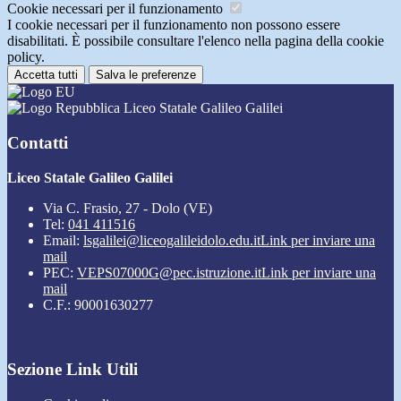
Cookie necessari per il funzionamento
I cookie necessari per il funzionamento non possono essere
disabilitati. È possibile consultare l'elenco nella pagina della cookie
policy.
Accetta tutti
Salva le preferenze
Liceo Statale Galileo Galilei
Contatti
Liceo Statale Galileo Galilei
Via C. Frasio, 27 - Dolo (VE)
Tel:
041 411516
Email:
lsgalilei@liceogalileidolo.edu.it
Link per inviare una
mail
PEC:
VEPS07000G@pec.istruzione.it
Link per inviare una
mail
C.F.: 90001630277
Sezione Link Utili