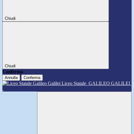
Chiudi
Chiudi
Conferma
Annulla
Conferma
Liceo Statale
GALILEO GALILEI