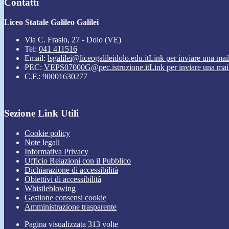
Contatti
Liceo Statale Galileo Galilei
Via C. Frasio, 27 - Dolo (VE)
Tel:
041 411516
Email:
lsgalilei@liceogalileidolo.edu.it
Link per inviare una mai
PEC:
VEPS07000G@pec.istruzione.it
Link per inviare una mai
C.F.: 90001630277
Sezione Link Utili
Cookie policy
Note legali
Informativa Privacy
Ufficio Relazioni con il Pubblico
Dichiarazione di accessibilità
Obiettivi di accessibilità
Whistleblowing
Gestione consensi cookie
Amministrazione trasparente
Pagina visualizzata
313
volte