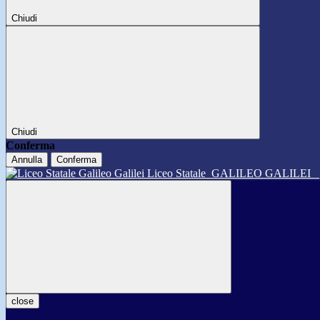
Chiudi
Chiudi
Conferma
Annulla
Conferma
Liceo Statale
GALILEO GALILEI
close