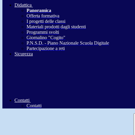
Didattica
Panoramica
Offerta formativa
I progetti delle classi
Materiali prodotti dagli studenti
Programmi svolti
Giornalino "Cogito"
P.N.S.D. - Piano Nazionale Scuola Digitale
Partecipazione a reti
Sicurezza
Contatti
Contatti