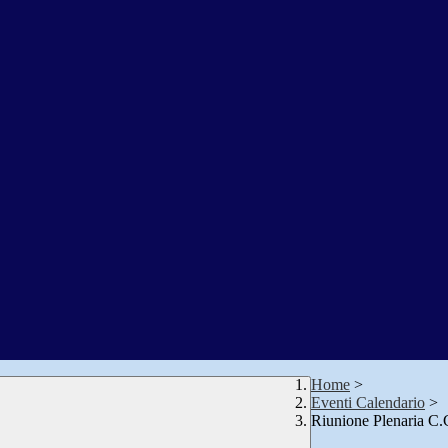
Home
>
Eventi Calendario
>
Riunione Plenaria C.C