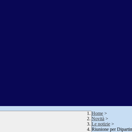
Home
>
Novità
>
Le notizie
>
Riunione per Diparti