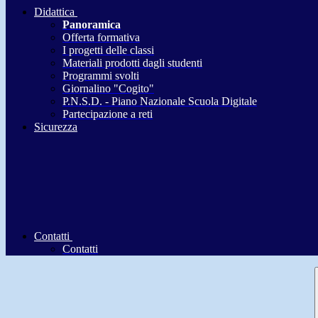
Didattica
Panoramica
Offerta formativa
I progetti delle classi
Materiali prodotti dagli studenti
Programmi svolti
Giornalino "Cogito"
P.N.S.D. - Piano Nazionale Scuola Digitale
Partecipazione a reti
Sicurezza
Contatti
Contatti