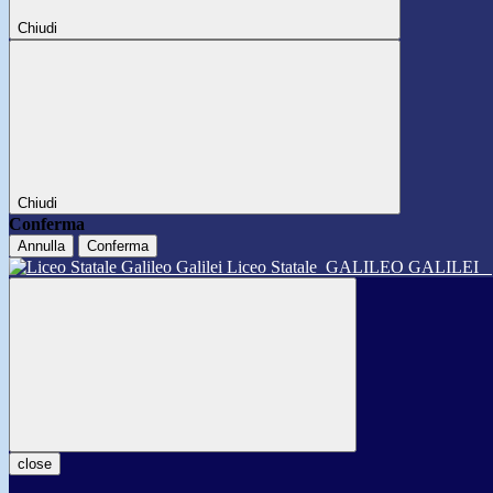
Chiudi
Chiudi
Conferma
Annulla
Conferma
Liceo Statale
GALILEO GALILEI
close