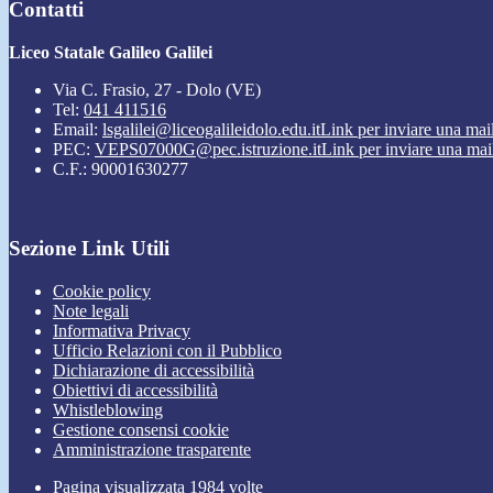
Contatti
Liceo Statale Galileo Galilei
Via C. Frasio, 27 - Dolo (VE)
Tel:
041 411516
Email:
lsgalilei@liceogalileidolo.edu.it
Link per inviare una mai
PEC:
VEPS07000G@pec.istruzione.it
Link per inviare una mai
C.F.: 90001630277
Sezione Link Utili
Cookie policy
Note legali
Informativa Privacy
Ufficio Relazioni con il Pubblico
Dichiarazione di accessibilità
Obiettivi di accessibilità
Whistleblowing
Gestione consensi cookie
Amministrazione trasparente
Pagina visualizzata
1984
volte